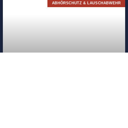
ABHÖRSCHUTZ & LAUSCHABWEHR
Audioforensik –
Gelauscht aber nichts
zu hören?
Grundsätzlich ist das Abhören von
Gesprächen und Räumen für Privatpersonen
nach §201 II Nr. 1 StGB